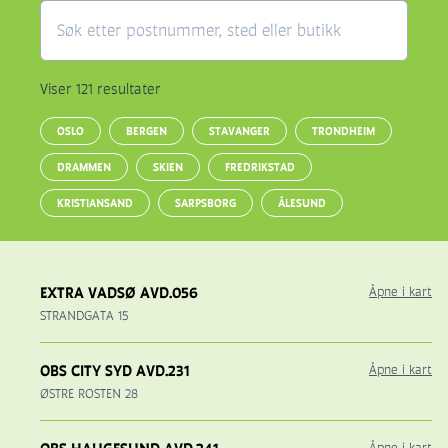
Viser 121 resultater
OSLO
BERGEN
STAVANGER
TRONDHEIM
DRAMMEN
SKIEN
FREDRIKSTAD
KRISTIANSAND
SARPSBORG
ÅLESUND
EXTRA VADSØ AVD.056
Åpne i kart
STRANDGATA 15
OBS CITY SYD AVD.231
Åpne i kart
ØSTRE ROSTEN 28
Åpne i kart