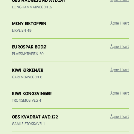
OBS HAUGESUND AVD.241
LONGHAMMARVEGEN 27
MENY EIKTOPPEN
Åpne i kart
EIKVEIEN 49
EUROSPAR BODØ
Åpne i kart
PLASSMYRVEIEN 50
KIWI KIRKENÆR
Åpne i kart
GARTNERIVEGEN 6
KIWI KONGSVINGER
Åpne i kart
TRONSMOS VEG 4
OBS KVADRAT AVD.122
Åpne i kart
GAMLE STOKKAVEI 1