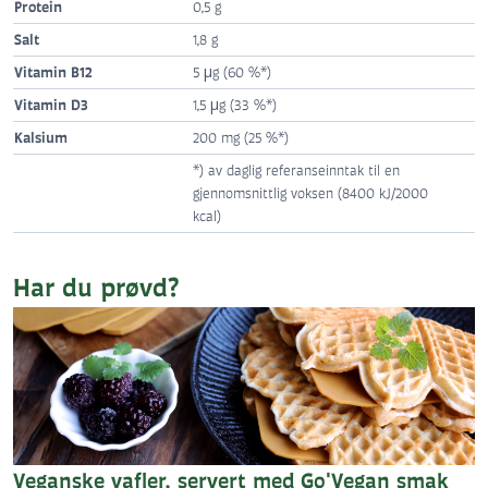
Protein
0,5 g
Salt
1,8 g
Vitamin B12
5 µg (60 %*)
Vitamin D3
1,5 µg (33 %*)
Kalsium
200 mg (25 %*)
*) av daglig referanseinntak til en
gjennomsnittlig voksen (8400 kJ/2000
kcal)
Har du prøvd?
Veganske vafler, servert med Go'Vegan smak