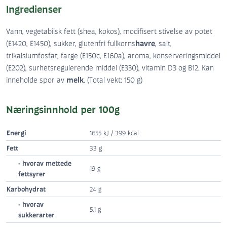
Ingredienser
Vann, vegetabilsk fett (shea, kokos), modifisert stivelse av potet
havre
(E1420, E1450), sukker, glutenfri fullkorns
, salt,
trikalsiumfosfat, farge (E150c, E160a), aroma, konserveringsmiddel
(E202), surhetsregulerende middel (E330), vitamin D3 og B12. Kan
melk
inneholde spor av
. (Total vekt: 150 g)
Næringsinnhold
per 100g
Energi
1655 kJ / 399 kcal
Fett
33 g
- hvorav mettede
19 g
fettsyrer
Karbohydrat
24 g
- hvorav
5,1 g
sukkerarter