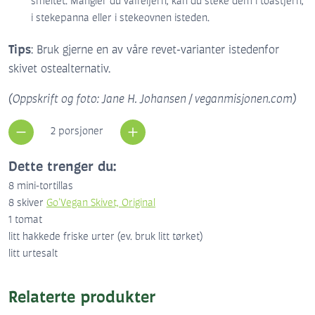
smeltet. Mangler du vaffeljern, kan du steke dem i toastjern,
i stekepanna eller i stekeovnen isteden.
Tips
: Bruk gjerne en av våre revet-varianter istedenfor
skivet ostealternativ.
(Oppskrift og foto: Jane H. Johansen / veganmisjonen.com)
2 porsjoner
Dette trenger du:
8
mini-tortillas
8
skiver
Go'Vegan Skivet, Original
1
tomat
litt hakkede friske urter (ev. bruk litt tørket)
litt urtesalt
Relaterte produkter