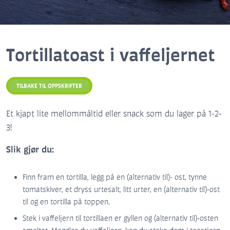
Tortillatoast i vaffeljernet
TILBAKE TIL OPPSKRIFTER
Et kjapt lite mellommåltid eller snack som du lager på 1-2-
3!
Slik gjør du:
Finn fram en tortilla, legg på en (alternativ til)- ost, tynne
tomatskiver, et dryss urtesalt, litt urter, en (alternativ til)-ost
til og en tortilla på toppen.
Stek i vaffeljern til tortillaen er gyllen og (alternativ til)-osten