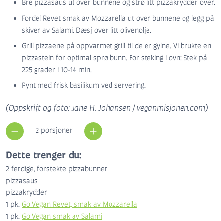
Bre pizzasaus ut over bunnene og strø litt pizzakrydder over.
Fordel Revet smak av Mozzarella ut over bunnene og legg på
skiver av Salami. Dæsj over litt olivenolje.
Grill pizzaene på oppvarmet grill til de er gylne. Vi brukte en
pizzastein for optimal sprø bunn. For steking i ovn: Stek på
225 grader i 10-14 min.
Pynt med frisk basilikum ved servering.
(Oppskrift og foto: Jane H. Johansen / veganmisjonen.com)
2 porsjoner
Dette trenger du:
2
ferdige, forstekte pizzabunner
pizzasaus
pizzakrydder
1
pk.
Go'Vegan Revet, smak av Mozzarella
1
pk.
Go'Vegan smak av Salami